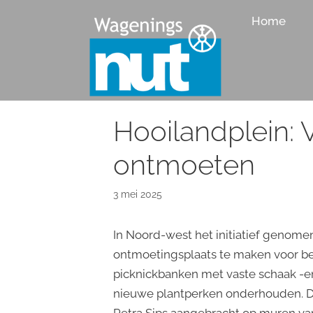
Ga
Home
naar
de
inhoud
Hooilandplein:
ontmoeten
3 mei 2025
In Noord-west het initiatief genome
ontmoetingsplaats te maken voor be
picknickbanken met vaste schaak -en
nieuwe plantperken onderhouden. Da