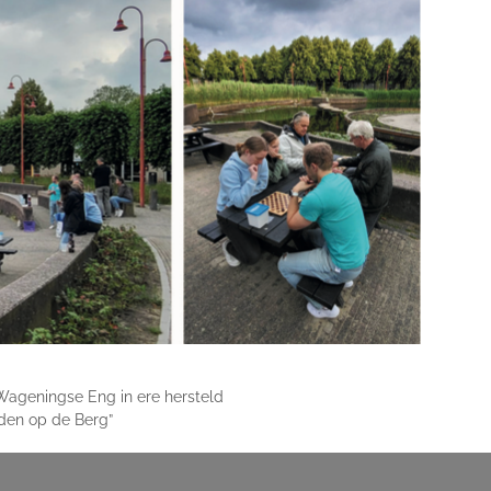
Wageningse Eng in ere hersteld
lden op de Berg”