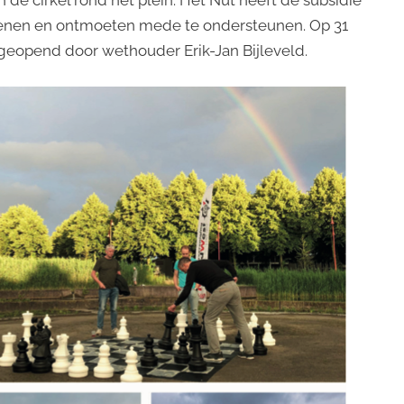
de cirkel rond het plein. Het Nut heeft de subsidie
groenen en ontmoeten mede te ondersteunen. Op 31
k geopend door wethouder Erik-Jan Bijleveld.