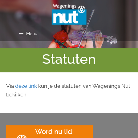
Ga
naar
de
inhoud
Menu
Statuten
Via
deze link
kun je de statuten van Wagenings Nut
bekijken.