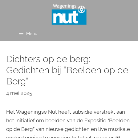
Ga
naar
de
inhoud
Menu
Dichters op de berg:
Gedichten bij “Beelden op de
Berg”
4 mei 2025
Het Wageningse Nut heeft subsidie verstrekt aan
het initiatief om beelden van de Expositie “Beelden
op de Berg” van nieuwe gedichten en live muzikale
ondersteuning te voorzien. In totaal waren er 16