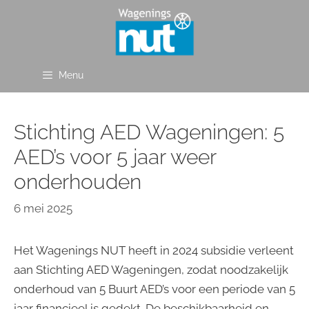
Ga
naar
de
inhoud
Menu
Stichting AED Wageningen: 5
AED’s voor 5 jaar weer
onderhouden
6 mei 2025
Het Wagenings NUT heeft in 2024 subsidie verleent
aan Stichting AED Wageningen, zodat noodzakelijk
onderhoud van 5 Buurt AED’s voor een periode van 5
jaar financieel is gedekt. De beschikbaarheid en