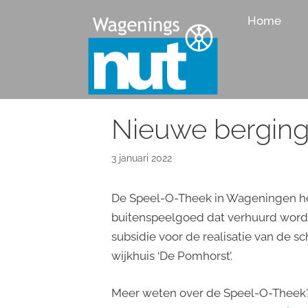
Ga
Home
naar
de
inhoud
Nieuwe bergin
3 januari 2022
De Speel-O-Theek in Wageningen he
buitenspeelgoed dat verhuurd word
subsidie voor de realisatie van de s
wijkhuis ‘De Pomhorst’.
Meer weten over de Speel-O-Theek? 