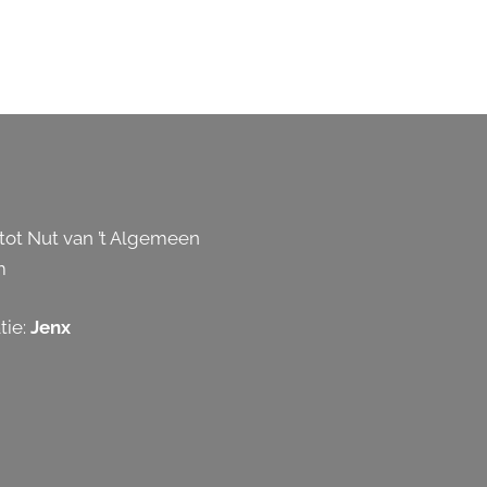
ot Nut van ’t Algemeen
m
tie:
Jenx