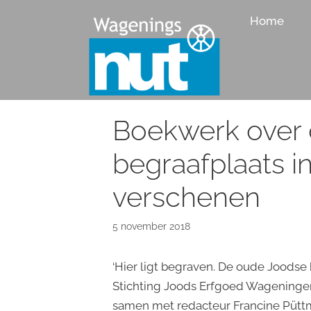
Ga
Home
naar
de
inhoud
Boekwerk over
begraafplaats 
verschenen
5 november 2018
‘Hier ligt begraven. De oude Joodse
Stichting Joods Erfgoed Wageningen 
samen met redacteur Francine Püttm