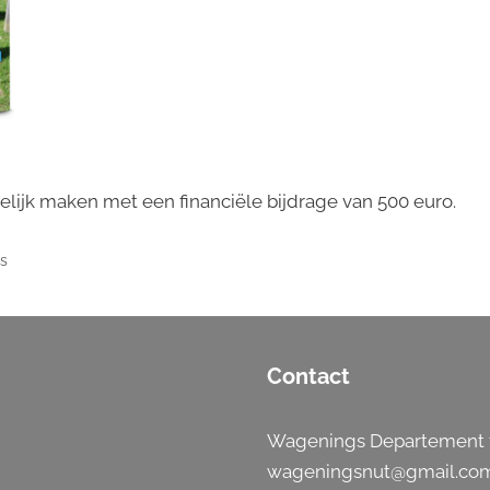
ijk maken met een financiële bijdrage van 500 euro.
s
Contact
Wagenings Departement t
wageningsnut@gmail.co