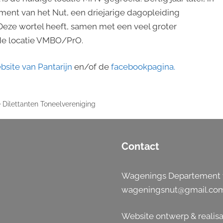
ment van het Nut, een driejarige dagopleiding
eze wortel heeft, samen met een veel groter
t de locatie VMBO/PrO.
bsite van Pantarijn
en/of de
facebookpagina.
 Dilettanten Toneelvereniging
Contact
Wagenings Departement t
wageningsnut@gmail.co
Website ontwerp & realisa