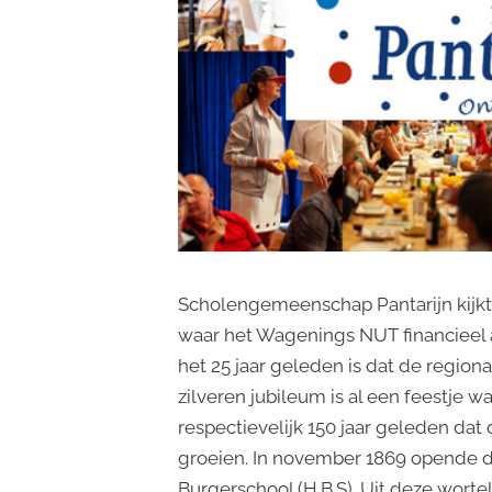
Scholengemeenschap Pantarijn kijkt 
waar het Wagenings NUT financieel aa
het 25 jaar geleden is dat de regio
zilveren jubileum is al een feestje wa
respectievelijk 150 jaar geleden da
groeien. In november 1869 opende
Burgerschool (H.B.S). Uit deze wortel