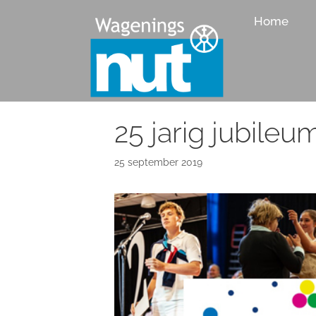
Ga
Home
naar
de
inhoud
25 jarig jubile
25 september 2019